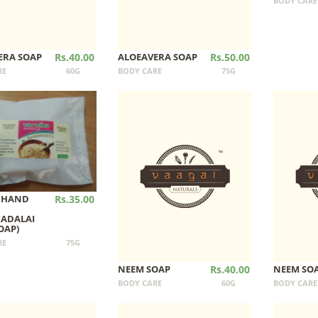
BODY CARE
ERA SOAP
Rs.40.00
ALOEAVERA SOAP
Rs.50.00
RE
60G
BODY CARE
75G
 HAND
Rs.35.00
KADALAI
OAP)
RE
75G
NEEM SOAP
Rs.40.00
NEEM SO
BODY CARE
60G
BODY CARE