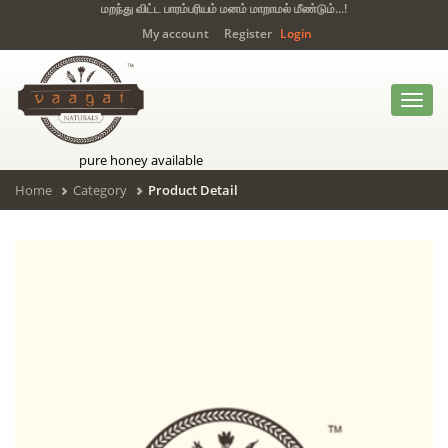
மறந்து விட்ட பாரம்பரியம் மனம் மாறாமல் மீண்டும்...!
My account
Register
Login
Toggl
navig
pure honey available
Home
Category
Product Detail