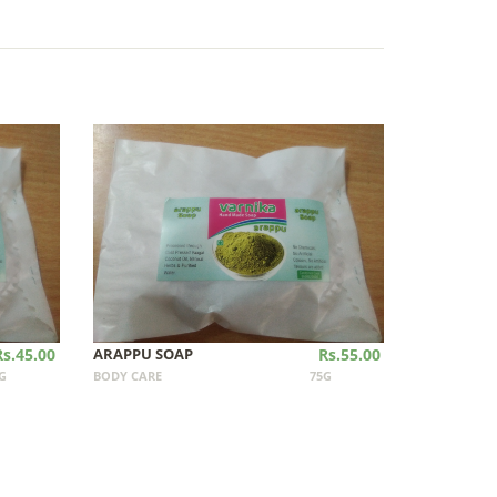
Rs.45.00
ARAPPU SOAP
Rs.55.00
G
BODY CARE
75G