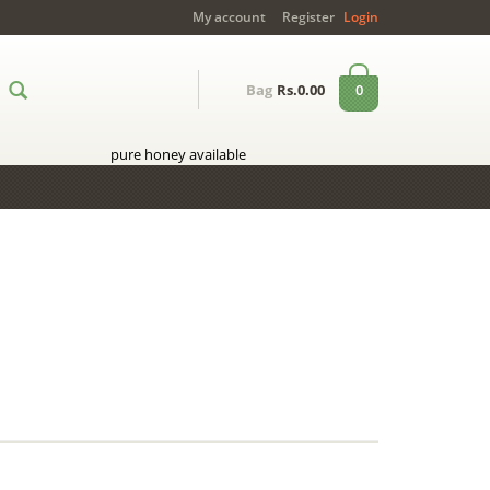
My account
Register
Login
0
Bag
Rs.0.00
pure honey available