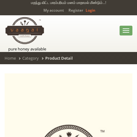
மறந்து விட்ட பாரம்பரியம் மனம் மாறாமல் மீண்டும்...!
My account
Register
Login
Toggl
navig
pure honey available
Home
Category
Product Detail