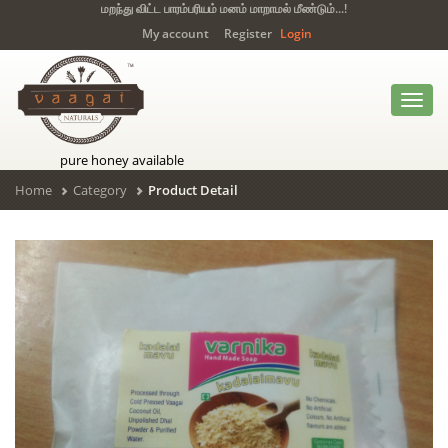
மறந்து விட்ட பாரம்பரியம் மனம் மாறாமல் மீண்டும்...!
My account
Register
Login
Toggl
navig
pure honey available
Home
Category
Product Detail