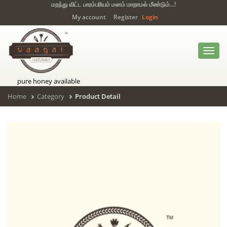
மறந்து விட்ட பாரம்பரியம் மனம் மாறாமல் மீண்டும்...!
My account
Register
Login
Toggl
navig
pure honey available
Home
Category
Product Detail